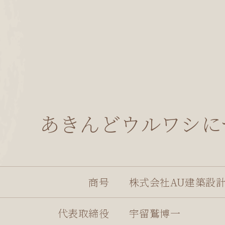
設計事務所の家づくり
ホームインスペクション（既存住宅
赤外線建物診断
あきんどウルワシに
ドローンひたちなか
証明書発行業務
商号
株式会社AU建築設
木造住宅耐震診断業務
代表取締役
宇留鷲博一